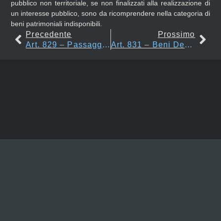
pubblico non territoriale, se non finalizzati alla realizzazione di
un interesse pubblico, sono da ricomprendere nella categoria di
beni patrimoniali indisponibili.
Precedente
Prossimo
Art. 829 – Passaggio Di Beni Dal Demanio Al Patrimonio
Art. 831 – Beni Degli Enti Ecclesiastici Ed Edifici Di Culto