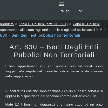
Italian
SERVIZI ONLINE
CODICE CIVILE
Sei qui:
>
>
Notaio Sapia
Codice Civile
LIBRO TERZO - Della
>
>
proprietà
Titolo I - Dei beni (artt. 810-831)
Capo II - Dei beni
>
Art.
appartenenti allo stato, agli enti pubblici e agli enti ecclesiastici
830 – Beni degli enti pubblici non territoriali
Art. 830 – Beni Degli Enti
Pubblici Non Territoriali
I beni appartenenti agli enti pubblici non territoriali sono
soggetti alle regole del presente codice, salve le disposizioni
delle leggi speciali.
Ai beni di tali enti che sono destinati(1) a un pubblico servizio si
applica la disposizione del secondo comma dell’articolo 828.
Note
(1)
I beni non demaniali che fanno capo ad un ente