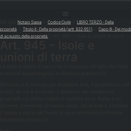
Sei qui:
>
>
Notaio Sapia
Codice Civile
LIBRO TERZO - Della
>
>
proprietà
Titolo II - Della proprietà (artt. 832-951)
Capo III - Dei modi
>
Art. 945 – Isole e unioni di terra
di acquisto della proprietà
Art. 945 – Isole e
unioni di terra
Le isole e unioni di terra che si formano nel letto dei fiumi
o torrenti appartengono al demanio pubblico(1).
Se l’isola si è formata per avulsione 944, il proprietario del
fondo, da cui è avvenuto il distacco, ne conserva la
proprietà. La stessa regola si osserva se un fiume o un
torrente, formando un nuovo corso, attraversa e circonda
il fondo o parte del fondo di un proprietario confinante,
facendone un’isola.(2)
Note