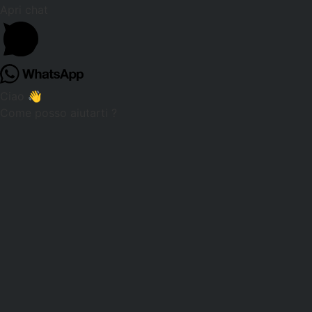
Apri chat
Ciao 👋
Come posso aiutarti ?