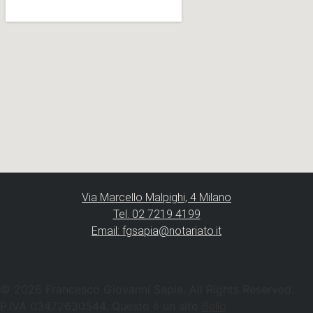
Via Marcello Malpighi, 4 Milano
Tel. 02 7219 4199
Email: fgsapia@notariato.it
© 2026 Francesco Giovanni Sapia. All Rights Reserved.
P.IVA 03472630544. Questo è un sito
Bello