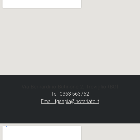
Via Bernardino Butinone 2, Treviglio (BG)
Tel. 0363 563762
Email: fgsapia@notariato.it