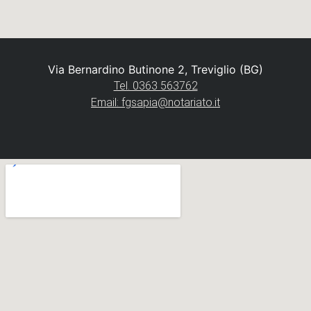
Via Bernardino Butinone 2, Treviglio (BG)
Tel. 0363 563762
Email: fgsapia@notariato.it