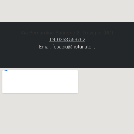
Via Bernardino Butinone 2, Treviglio (BG)
Tel. 0363 563762
Email: fgsapia@notariato.it