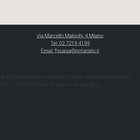
Via Marcello Malpighi, 4 Milano
Tel. 02 7219 4199
Email: fgsapia@notariato.it
© 2026 Francesco Giovanni Sapia. All Rights Reserved.
P.IVA 03472630544. Questo è un sito
Bello