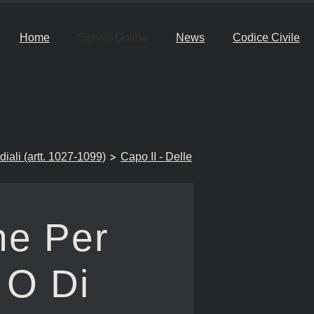
Home
Servizi Online
News
Codice Civile
>
ediali (artt. 1027-1099)
Capo II - Delle
ne Per
 O Di