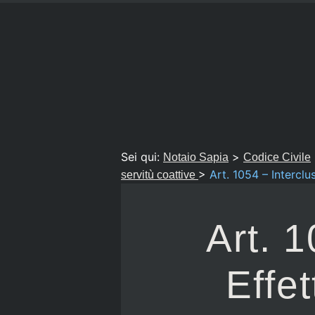
Sei qui:
>
Notaio Sapia
Codice Civile
>
Art. 1054 – Interclu
servitù coattive
Art. 
Effe