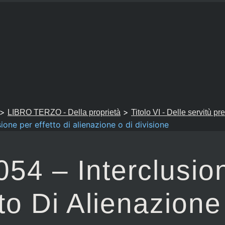
>
>
LIBRO TERZO - Della proprietà
Titolo VI - Delle servitù pr
sione per effetto di alienazione o di divisione
1054 – Interclusio
tto Di Alienazione