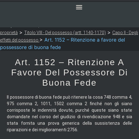
SERVIZI ONLINE
CODICE CIVILE
Sei qui:
>
>
Notaio Sapia
Codice Civile
LIBRO TERZO - Della
>
>
proprietà
Titolo VIII - Del possesso (artt. 1140-1170)
Capo II - Degli
>
Art. 1152 – Ritenzione a favore del
effetti del possesso
possessore di buona fede
Art. 1152 – Ritenzione A
Favore Del Possessore Di
Buona Fede
Il possessore di buona fede può ritenere la cosa 748 comma 4,
975 comma 2, 1011, 1502 comma 2 finché non gli siano
corrisposte le indennità dovute, purché queste siano state
domandate nel corso del giudizio di rivendicazione 948 e sia
stata fornita una prova generica della sussistenza delle
riparazioni e dei miglioramenti 2756.