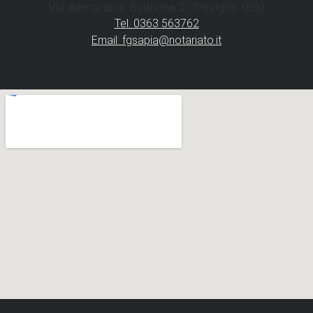
Via Bernardino Butinone 2, Treviglio (BG)
Tel. 0363 563762
Email: fgsapia@notariato.it