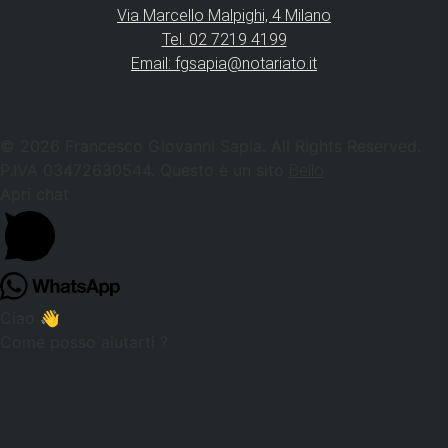
Via Marcello Malpighi, 4 Milano
Tel. 02 7219 4199
Email: fgsapia@notariato.it
© 2026 Francesco Giovanni Sapia. All Rights Reserved.
P.IVA 03472630544. Questo è un sito
Bello
Apri chat
Ciao 👋
Come posso aiutarti ?