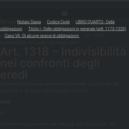
Sei qui:
>
>
Notaio Sapia
Codice Civile
LIBRO QUARTO - Delle
>
obbligazioni
Titolo I - Delle obbligazioni in generale (artt. 1173-1320)
>
>
Art. 1318 –
Capo VII - Di alcune specie di obbligazioni
Indivisibilità nei confronti degli eredi
Art. 1318 – Indivisibilità
nei confronti degli
eredi
L’indivisibilità opera anche nei confronti degli eredi del
debitore o di quelli del creditore 1295(1).
Note
(1)
La norma rappresenta una deroga alla regola per cui