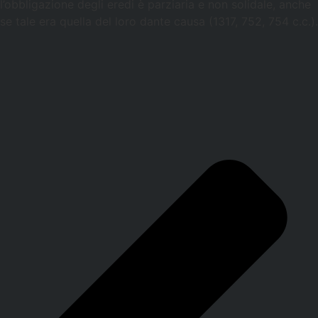
l’obbligazione degli eredi è parziaria e non solidale, anche
se tale era quella del loro dante causa (1317, 752, 754 c.c.).