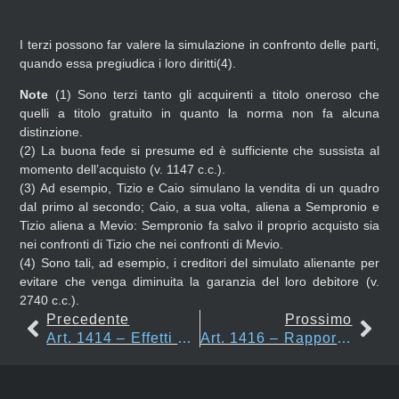
I terzi possono far valere la simulazione in confronto delle parti,
quando essa pregiudica i loro diritti(4).
Note
(1)
Sono terzi tanto gli acquirenti a titolo oneroso che
quelli a titolo gratuito in quanto la norma non fa alcuna
distinzione.
(2)
La buona fede si presume ed è sufficiente che sussista al
momento dell’acquisto (v. 1147 c.c.).
(3)
Ad esempio, Tizio e Caio simulano la vendita di un quadro
dal primo al secondo; Caio, a sua volta, aliena a Sempronio e
Tizio aliena a Mevio: Sempronio fa salvo il proprio acquisto sia
nei confronti di Tizio che nei confronti di Mevio.
(4)
Sono tali, ad esempio, i creditori del simulato alienante per
evitare che venga diminuita la garanzia del loro debitore (v.
2740 c.c.).
Precedente
Prossimo
Art. 1414 – Effetti Della Simulazione Tra Le Parti
Art. 1416 – Rapporti Con I Creditori