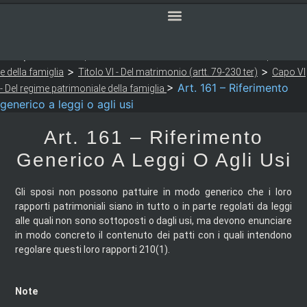
SERVIZI ONLINE
CODICE CIVILE
Sei qui:
>
>
Notaio Sapia
Codice Civile
LIBRO PRIMO - Delle persone
>
>
e della famiglia
Titolo VI - Del matrimonio (artt. 79-230 ter)
Capo VI
>
Art. 161 – Riferimento
- Del regime patrimoniale della famiglia
generico a leggi o agli usi
Art. 161 – Riferimento
Generico A Leggi O Agli Usi
Gli sposi non possono pattuire in modo generico che i loro
rapporti patrimoniali siano in tutto o in parte regolati da leggi
alle quali non sono sottoposti o dagli usi, ma devono enunciare
in modo concreto il contenuto dei patti con i quali intendono
regolare questi loro rapporti 210(1).
Note