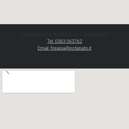
Via Bernardino Butinone 2, Treviglio (BG)
Tel. 0363 563762
Email: fgsapia@notariato.it