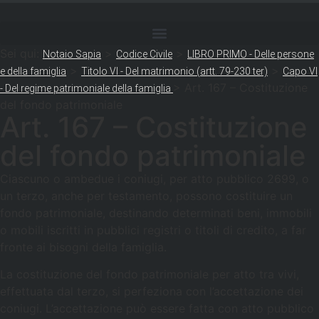
Sei qui:
>
>
Notaio Sapia
Codice Civile
LIBRO PRIMO - Delle persone
>
>
e della famiglia
Titolo VI - Del matrimonio (artt. 79-230 ter)
Capo VI
>
Art. 167 – Costituzione
- Del regime patrimoniale della famiglia
del fondo patrimoniale
Art. 167 – Costituzione
del fondo patrimoniale
Ciascuno o ambedue i coniugi, per atto pubblico 2699, o
un terzo, anche per testamento, possono costituire un
fondo patrimoniale, destinando determinati beni, immobili
o mobili iscritti in pubblici registri o titoli di credito, a far
fronte ai bisogni della famiglia.
La costituzione del fondo patrimoniale per atto tra vivi,
effettuata dal terzo, si perfeziona con l’accettazione dei
coniugi. L’accettazione può essere fatta con atto pubblico