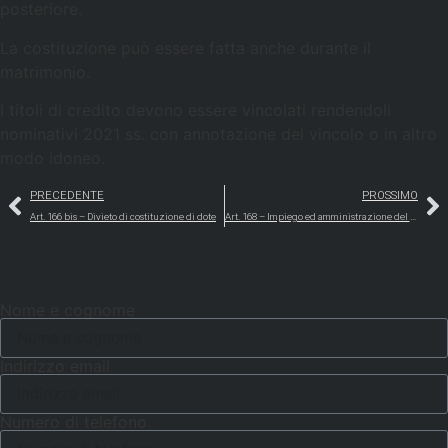
posteriore.
La costituzione può essere fatta anche durante il
matrimonio.
I titoli di credito devono essere vincolati rendendoli
nominativi 2021 ss. con annotazione del vincolo o in altro
modo idoneo.
PRECEDENTE
PROSSIMO
Art. 166 bis – Divieto di costituzione di dote
Art. 168 – Impiego ed amministrazione del fondo
Nome e cognome
Indirizzo email
Numero di telefono