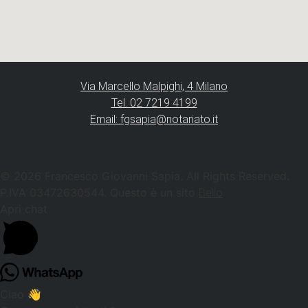
Via Marcello Malpighi, 4 Milano
Tel. 02 7219 4199
Email: fgsapia@notariato.it
© 2026 Francesco Giovanni Sapia. All Rights Reserved.
P.IVA 03472630544. Questo è un sito
Bello
Apri chat
Ciao 👋