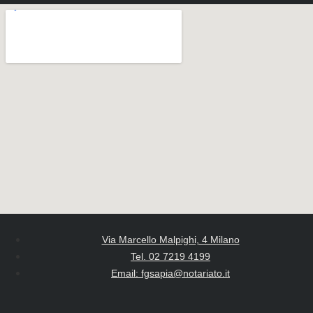
Via Marcello Malpighi, 4 Milano
Tel. 02 7219 4199
Email: fgsapia@notariato.it