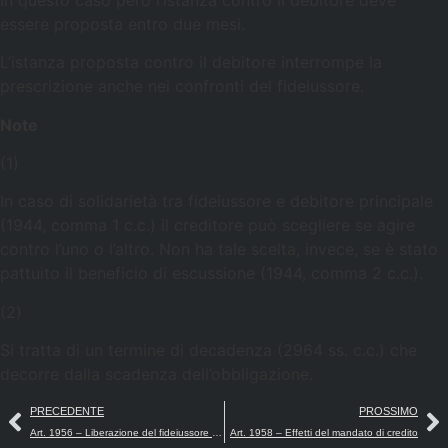
essere proposta entro due mesi.
L’istanza proposta contro il debitore interrompe la
prescrizione anche nei confronti del fideiussore.
Note
(1)
In caso di solidarietà tra fideiussore e debitore principale
(1944, comma 1 c.c.) il creditore può scegliere se agire
contro l’uno o l’altro. Non ha tale scelta, invece, se è stato
pattuito il beneficio di escussione (1944, comma 2 c.c.).
(2)
Si tratta di un termine di decadenza (2964 ss. c.c.) che
decorre dalla scadenza dell’obbligazione.
PRECEDENTE
PROSSIMO
Art. 1956 – Liberazione del fideiussore per obbligazione futura
Art. 1958 – Effetti del mandato di credito