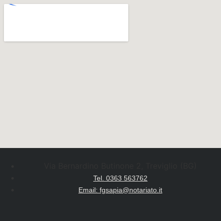
Via Bernardino Butinone 2, Treviglio (BG)
Tel. 0363 563762
Email: fgsapia@notariato.it