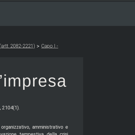
>
 (artt. 2082-2221)
Capo I -
l’impresa
, 2104(1).
o organizzativo, amministrativo e
evazione tempestiva della crisi