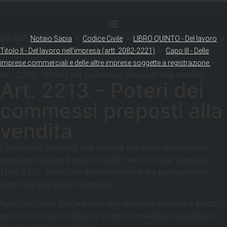
Sei qui:
>
>
>
Notaio Sapia
Codice Civile
LIBRO QUINTO - Del lavoro
>
Titolo II - Del lavoro nell'impresa (artt. 2082-2221)
Capo III - Delle
>
imprese commerciali e delle altre imprese soggette a registrazione
Art. 2213 – Poteri dei commessi preposti alla vendita
Art. 2213 – Poteri dei
commessi preposti alla
vendita
I commessi preposti alla vendita nei locali dell’impresa
possono esigere il prezzo delle merci da essi vendute
1199, 2210, salvo che alla riscossione sia palesemente
destinata una cassa speciale.
Fuori dei locali dell’impresa non possono esigere il prezzo,
se non sono autorizzati o se non consegnano quietanza