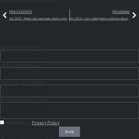
firmata dall’imprenditore.
PRECEDENTE
PROSSIMO
Art. 2212 – Poteri dei commessi relativi agli affari conclusi
Art. 2214 – Libri obbligatori e altre scritture contabili
Nome e cognome
Indirizzo email
Numero di telefono
Di cosa hai bisogno?
Ho letto la
Privacy Policy
Invia