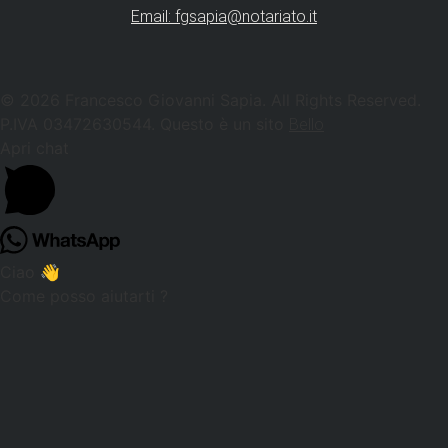
Email: fgsapia@notariato.it
© 2026 Francesco Giovanni Sapia. All Rights Reserved.
P.IVA 03472630544. Questo è un sito
Bello
Apri chat
Ciao 👋
Come posso aiutarti ?