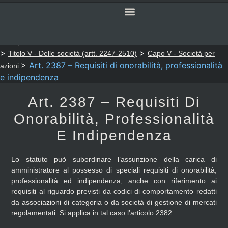
SERVIZI ONLINE
CODICE CIVILE
Sei qui:
>
>
Notaio Sapia
Codice Civile
LIBRO QUINTO - Del lavoro
>
>
Titolo V - Delle società (artt. 2247-2510)
Capo V - Società per
>
Art. 2387 – Requisiti di onorabilità, professionalità
azioni
e indipendenza
Art. 2387 – Requisiti Di
Onorabilità, Professionalità
E Indipendenza
Lo statuto può subordinare l’assunzione della carica di
amministratore al possesso di speciali requisiti di onorabilità,
professionalità ed indipendenza, anche con riferimento ai
requisiti al riguardo previsti da codici di comportamento redatti
da associazioni di categoria o da società di gestione di mercati
regolamentati. Si applica in tal caso l’articolo 2382.