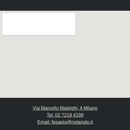
Via Marcello Malpighi, 4 Milano
Tel. 02 7219 4199
Email: fgsapia@notariato.it