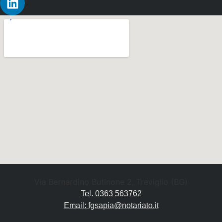
Via Bernardino Butinone 2, Treviglio (BG)
Tel. 0363 563762
Email: fgsapia@notariato.it