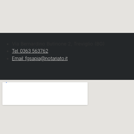
Via Bernardino Butinone 2, Treviglio (BG)
Tel. 0363 563762
Email: fgsapia@notariato.it