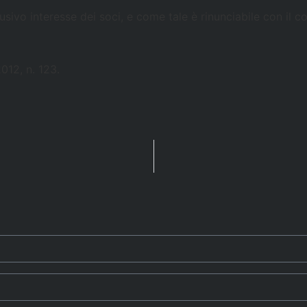
lusivo interesse dei soci, e come tale è rinunciabile con il 
2012, n. 123.