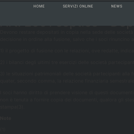
Sei qui:
>
>
Notaio Sapia
Codice Civile
LIBRO QUINTO - Del la
HOME
SERVIZI ONLINE
NEWS
septies – Deposito di atti
Art. 2501 septies – Depo
Devono restare depositati in copia nella sede delle società 
decisione in ordine alla fusione, salvo che i soci rinuncino
1) il progetto di fusione con le relazioni, ove redatte, indic
2) i bilanci degli ultimi tre esercizi delle società partecipa
3) le situazioni patrimoniali delle società partecipanti all
quater, secondo comma, la relazione finanziaria semestrale
I soci hanno diritto di prendere visione di questi document
non è tenuta a fornire copia dei documenti, qualora gli stess
stampa(3).
Note
(1)