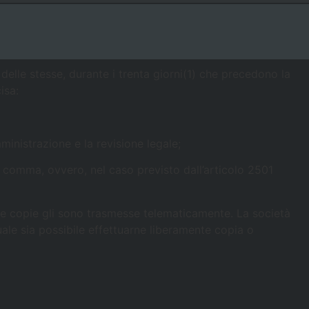
>
Art. 2501
 trasformazione, della fusione e della scissione
 delle stesse, durante i trenta giorni(1) che precedono la
isa:
mministrazione e la revisione legale;
mo comma, ovvero, nel caso previsto dall’articolo 2501
 le copie gli sono trasmesse telematicamente. La società
quale sia possibile effettuarne liberamente copia o