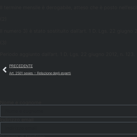
Il termine mensile è derogabile, atteso che è posto nell’esc
(2)
Il numero 3) è stato sostituito dall’art. 1 D. Lgs. 22 giugno 
(3)
Periodo aggiunto dall’art. 1 D. Lgs. 22 giugno 2012, n. 123.
PRECEDENTE
Art. 2501 sexies – Relazione degli esperti
Nome e cognome
Indirizzo email
Numero di telefono