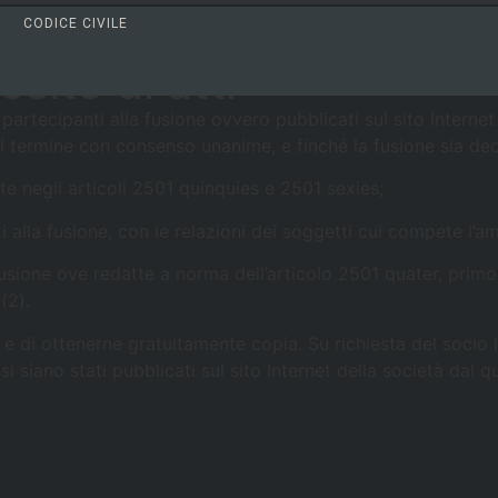
>
>
voro
Titolo V - Delle società (artt. 2247-2510)
Capo X - Della
CODICE CIVILE
sito di atti
partecipanti alla fusione ovvero pubblicati sul sito Internet
 al termine con consenso unanime, e finché la fusione sia dec
ate negli articoli 2501 quinquies e 2501 sexies;
nti alla fusione, con le relazioni dei soggetti cui compete l’a
a fusione ove redatte a norma dell’articolo 2501 quater, pri
(2).
i e di ottenerne gratuitamente copia. Su richiesta del socio
i siano stati pubblicati sul sito Internet della società dal 