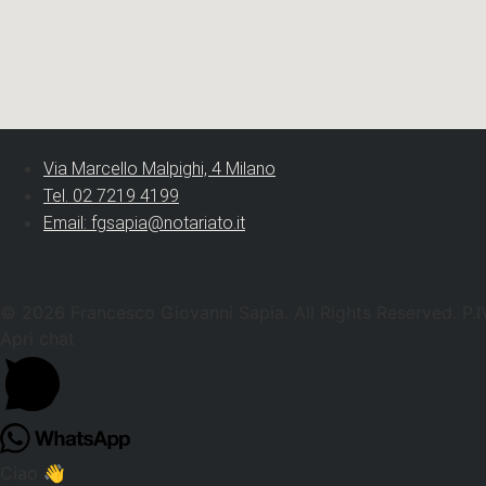
Via Marcello Malpighi, 4 Milano
Tel. 02 7219 4199
Email: fgsapia@notariato.it
© 2026 Francesco Giovanni Sapia. All Rights Reserved. P
Apri chat
Ciao 👋