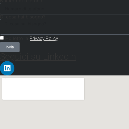
Numero di telefono
Di cosa hai bisogno?
Ho letto la
Privacy Policy
Invia
Seguici su LinkedIn