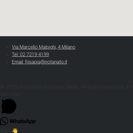
Via Marcello Malpighi, 4 Milano
Tel. 02 7219 4199
Email: fgsapia@notariato.it
© 2026 Francesco Giovanni Sapia. All Rights Reserved. P
Apri chat
Ciao 👋