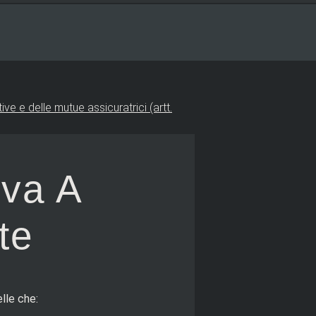
ive e delle mutue assicuratrici (artt.
iva A
te
lle che: