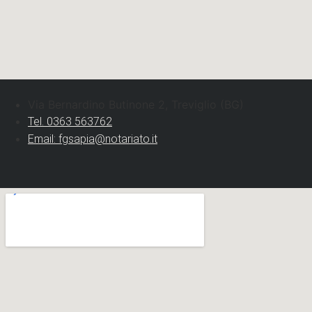
Via Bernardino Butinone 2, Treviglio (BG)
Tel. 0363 563762
Email: fgsapia@notariato.it