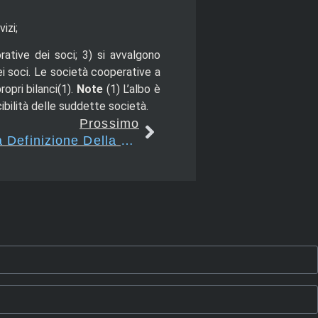
izi;
rative dei soci;
3) si avvalgono
i soci.
Le società cooperative a
opri bilanci(1).
Note
(1)
L’albo è
cibilità delle suddette società.
Prossimo
Art. 2513 – Criteri Per La Definizione Della Prevalenza