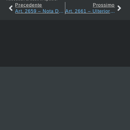
Precedente
Prossimo
Art. 2659 – Nota Di Trascrizione
Art. 2661 – Ulteriori Trascrizioni In Base Allo Stesso Titolo