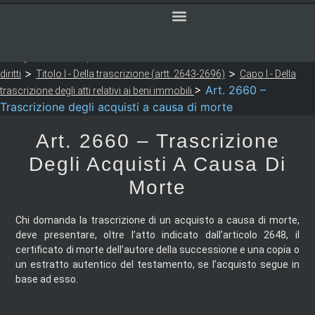
SERVIZI ONLINE
CODICE CIVILE
Sei qui:
>
>
Notaio Sapia
Codice Civile
LIBRO SESTO - Della tutela dei
>
>
diritti
Titolo I - Della trascrizione (artt. 2643-2696)
Capo I - Della
>
Art. 2660 –
trascrizione degli atti relativi ai beni immobili
Trascrizione degli acquisti a causa di morte
Art. 2660 – Trascrizione
Degli Acquisti A Causa Di
Morte
Chi domanda la trascrizione di un acquisto a causa di morte,
deve presentare, oltre l’atto indicato dall’articolo 2648, il
certificato di morte dell’autore della successione e una copia o
un estratto autentico del testamento, se l’acquisto segue in
base ad esso.