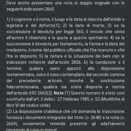
Deve anche presentare una nota in doppio originale con le
seguenti indicazioni 2665:
1) il cognome e il nome, il luogo e la data di nascita dell’erede o
legatario e del defunto(1);
2) la data di morte;
3) se la
successione è devoluta per legge 565, il vincolo che univa
all’autore il chiamato e la quota a questo spettante;
4) se la
successione è devoluta per testamento, la forma e la data del
medesimo, il nome del pubblico ufficiale che l’ha ricevuto o che
l’ha in deposito;
5) la natura e la situazione dei beni con le
indicazioni richieste dall’articolo 2826;
6) la condizione o il
termine, qualora siano apposti alla disposizione
testamentaria, salvo il caso contemplato dal secondo comma
del precedente articolo, nonché la sostituzione
fidecommissaria, qualora sia stata disposta a norma
dell’articolo 692 2662(2).
Note
(1)
Questo numero è stato così
sostituito dall’art. 2 della L. 27 febbraio 1985, n. 52 (Modifiche al
libro VI del codice civile).
(2)
La disposizione stabilisce che chi domanda la trascrizione
fornisca i documenti integrativi del titolo (v. 2648) e la nota (v.
2659), ovviamente tenendo presente gli adattamenti
necessari al caso in specie.