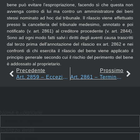
bene può evitare l’espropriazione, facendo sì che questa non
avvenga contro di lui ma contro un amministratore dei beni
stessi nominato ad hoc dal tribunale. Il rilascio viene effettuato
presso la cancelleria del tribunale medesimo, annotato e poi
notificato (v. art. 2861) al creditore procedente (v. art. 2844).
Sono ad ogni modo fatti salvi i diritti degli aventi causa trascritti
dal terzo prima dell’annotazione del rilascio ex art. 2862 e nei
confronti di chi esercita il rilascio del bene viene applicato il
principio generale secondo cui il rischio del perimento del bene
è addossato al proprietario.
Precedente
Prossimo
Art. 2859 – Eccezioni Opponibili Dal Terzo Acquirente
Art. 2861 – Termine Ed Esecuzione Del Rilascio
Nome e cognome
Indirizzo email