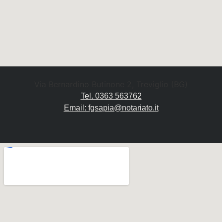
Via Bernardino Butinone 2, Treviglio (BG)
Tel. 0363 563762
Email: fgsapia@notariato.it