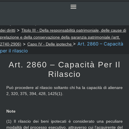
SERVIZI ONLINE
CODICE CIVILE
Sei qui:
>
>
Notaio Sapia
Codice Civile
LIBRO SESTO - Della tutela
>
dei diritti
Titolo III - Della responsabilità patrimoniale, delle cause di
prelazione e della conservazione della garanzia patrimoniale (artt.
>
>
Art. 2860 – Capacità
2740-2906)
Capo IV - Delle ipoteche
per il rilascio
Art. 2860 – Capacità Per Il
Rilascio
Può procedere al rilascio soltanto chi ha la capacità di alienare
2, 320, 375, 394, 428, 1425(1).
Note
(1)
Il rilascio dei beni ipotecati è considerato una peculiare
modalità del processo esecutivo, attraverso cui l’acquirente del