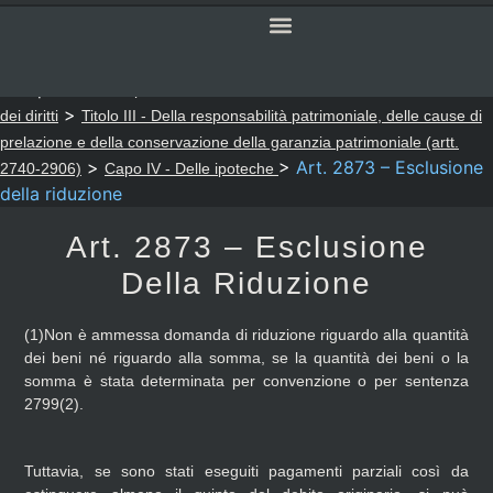
SERVIZI ONLINE
CODICE CIVILE
Sei qui:
>
>
Notaio Sapia
Codice Civile
LIBRO SESTO - Della tutela
>
dei diritti
Titolo III - Della responsabilità patrimoniale, delle cause di
prelazione e della conservazione della garanzia patrimoniale (artt.
>
>
Art. 2873 – Esclusione
2740-2906)
Capo IV - Delle ipoteche
della riduzione
Art. 2873 – Esclusione
Della Riduzione
(1)Non è ammessa domanda di riduzione riguardo alla quantità
dei beni né riguardo alla somma, se la quantità dei beni o la
somma è stata determinata per convenzione o per sentenza
2799(2).
Tuttavia, se sono stati eseguiti pagamenti parziali così da