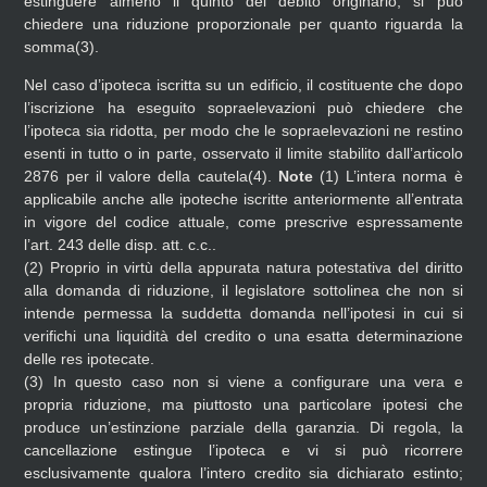
estinguere almeno il quinto del debito originario, si può
chiedere una riduzione proporzionale per quanto riguarda la
somma(3).
Nel caso d’ipoteca iscritta su un edificio, il costituente che dopo
l’iscrizione ha eseguito sopraelevazioni può chiedere che
l’ipoteca sia ridotta, per modo che le sopraelevazioni ne restino
esenti in tutto o in parte, osservato il limite stabilito dall’articolo
2876 per il valore della cautela(4).
Note
(1)
L’intera norma è
applicabile anche alle ipoteche iscritte anteriormente all’entrata
in vigore del codice attuale, come prescrive espressamente
l’art. 243 delle disp. att. c.c..
(2)
Proprio in virtù della appurata natura potestativa del diritto
alla domanda di riduzione, il legislatore sottolinea che non si
intende permessa la suddetta domanda nell’ipotesi in cui si
verifichi una liquidità del credito o una esatta determinazione
delle res ipotecate.
(3)
In questo caso non si viene a configurare una vera e
propria riduzione, ma piuttosto una particolare ipotesi che
produce un’estinzione parziale della garanzia. Di regola, la
cancellazione estingue l’ipoteca e vi si può ricorrere
esclusivamente qualora l’intero credito sia dichiarato estinto;