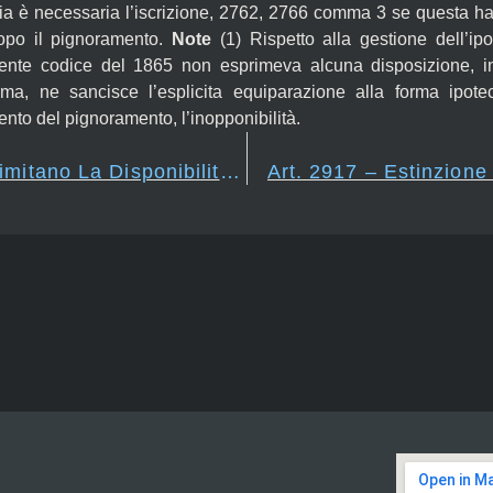
icacia è necessaria l’iscrizione, 2762, 2766 comma 3 se questa 
 dopo il pignoramento.
Note
(1)
Rispetto alla gestione dell’ip
dente codice del 1865 non esprimeva alcuna disposizione, inv
rma, ne sancisce l’esplicita equiparazione alla forma ipote
ento del pignoramento, l’inopponibilità.
Art. 2915 – Atti Che Limitano La Disponibilità Dei Beni Pignorati
Art. 2917 – Estinzione