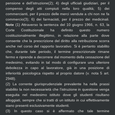
pensione e dell’istruzione(2);
4) degli ufficiali giudiziari, per il
compenso degli atti compiuti nella loro qualità;
5) dei
commercianti, per il prezzo delle merci vendute a chi non ne fa
commercio(3);
6) dei farmacisti, per il prezzo dei medicinali.
Note
(1)
Attraverso la sentenza del 10 giugno 1966, n. 63, la
Corte Costituzionale ha definito questo numero
costituzionalmente illegittimo, in relazione alla parte dove
consente che la prescrizione del diritto alla retribuzione scorra
anche nel corso del rapporto lavorativo. Si è pertanto stabilito
che, durante tale periodo, il termine prescrizionale rimane
fermo e riprende a decorrere dal momento della cessazione del
medesimo, evitando in tal modo di configurare una ulteriore
debolezza in capo al lavoratore, già in una posizione di
inferiorità psicologica rispetto al proprio datore (v. nota 5 art.
2948).
(2)
La corrente giurisprudenziale prevalente ha nella prassi
stabilito la non necessarietà che l’istruzione in questione venga
eseguita nel medesimo istituto dove gli studenti risultano
alloggiati, sempre che si tratti di un istituto in cui effettivamente
siano presenti esclusivamente studenti.
(3)
In questo caso si è affermato che tale termine