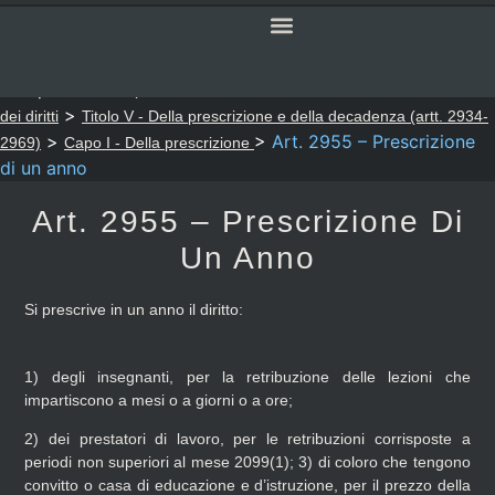
SERVIZI ONLINE
CODICE CIVILE
Sei qui:
>
>
Notaio Sapia
Codice Civile
LIBRO SESTO - Della tutela
>
dei diritti
Titolo V - Della prescrizione e della decadenza (artt. 2934-
>
>
Art. 2955 – Prescrizione
2969)
Capo I - Della prescrizione
di un anno
Art. 2955 – Prescrizione Di
Un Anno
Si prescrive in un anno il diritto:
1) degli insegnanti, per la retribuzione delle lezioni che
impartiscono a mesi o a giorni o a ore;
2) dei prestatori di lavoro, per le retribuzioni corrisposte a
periodi non superiori al mese 2099(1);
3) di coloro che tengono
convitto o casa di educazione e d’istruzione, per il prezzo della