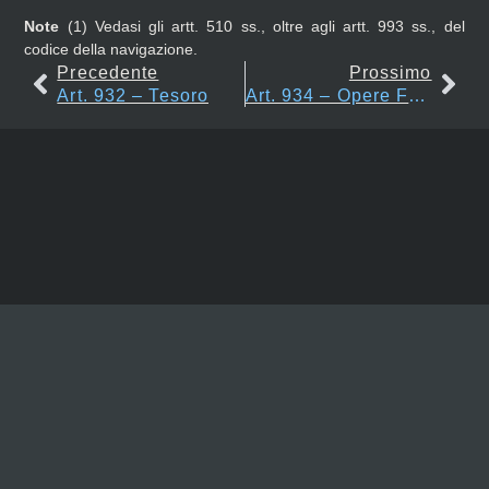
Note
(1)
Vedasi gli artt. 510 ss., oltre agli artt. 993 ss., del
codice della navigazione.
Precedente
Prossimo
Art. 932 – Tesoro
Art. 934 – Opere Fatte Sopra O Sotto Il Suolo