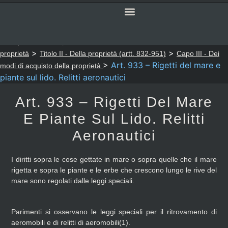
SERVIZI ONLINE
CODICE CIVILE
Sei qui:
>
>
Notaio Sapia
Codice Civile
LIBRO TERZO - Della
>
>
proprietà
Titolo II - Della proprietà (artt. 832-951)
Capo III - Dei
>
Art. 933 – Rigetti del mare e
modi di acquisto della proprietà
piante sul lido. Relitti aeronautici
Art. 933 – Rigetti Del Mare
E Piante Sul Lido. Relitti
Aeronautici
I diritti sopra le cose gettate in mare o sopra quelle che il mare
rigetta e sopra le piante e le erbe che crescono lungo le rive del
mare sono regolati dalle leggi speciali.
Parimenti si osservano le leggi speciali per il ritrovamento di
aeromobili e di relitti di aeromobili(1).