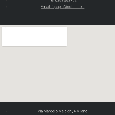
Tel. 0363 563762
Email: fgsapia@notariato.it
Via Marcello Malpighi, 4 Milano