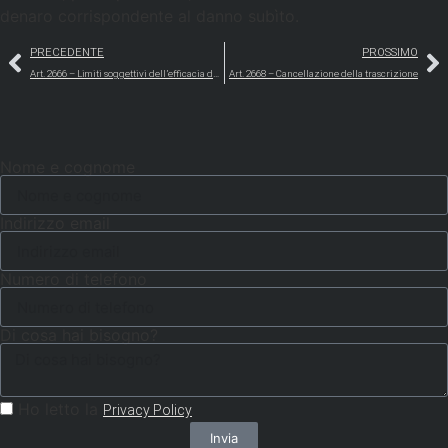
denaro corrispondente al danno subìto.
PRECEDENTE
PROSSIMO
Art. 2666 – Limiti soggettivi dell’efficacia della trascrizione
Art. 2668 – Cancellazione della trascrizione
Nome e cognome
Indirizzo email
Numero di telefono
Di cosa hai bisogno?
Ho letto la
Privacy Policy
Invia