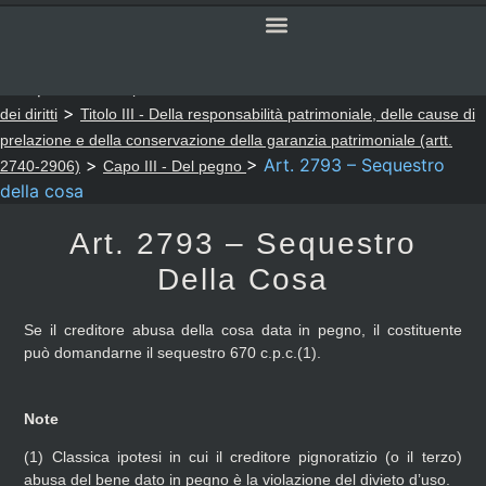
SERVIZI ONLINE
CODICE CIVILE
Sei qui:
>
>
Notaio Sapia
Codice Civile
LIBRO SESTO - Della tutela
>
dei diritti
Titolo III - Della responsabilità patrimoniale, delle cause di
prelazione e della conservazione della garanzia patrimoniale (artt.
>
>
Art. 2793 – Sequestro
2740-2906)
Capo III - Del pegno
della cosa
Art. 2793 – Sequestro
Della Cosa
Se il creditore abusa della cosa data in pegno, il costituente
può domandarne il sequestro 670 c.p.c.(1).
Note
(1)
Classica ipotesi in cui il creditore pignoratizio (o il terzo)
abusa del bene dato in pegno è la violazione del divieto d’uso.