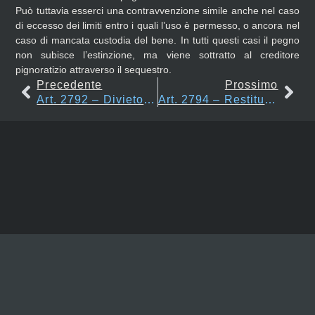
Può tuttavia esserci una contravvenzione simile anche nel caso
di eccesso dei limiti entro i quali l’uso è permesso, o ancora nel
caso di mancata custodia del bene. In tutti questi casi il pegno
non subisce l’estinzione, ma viene sottratto al creditore
pignoratizio attraverso il sequestro.
Precedente
Prossimo
Art. 2792 – Divieto Di Uso E Disposizione Della Cosa
Art. 2794 – Restituzione Della Cosa