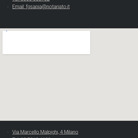
Email: fgsapia@notariato.it
Via Marcello Malpighi, 4 Milano