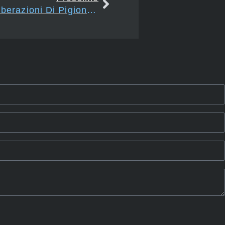
Art. 2924 – Cessioni E Liberazioni Di Pigioni E Di Fitti