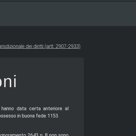
urisdizionale dei diritti (artt. 2907-2933)
oni
e hanno data certa anteriore al
 possesso in buona fede 1153.
 pignoramento 2643 n. 8 non sono