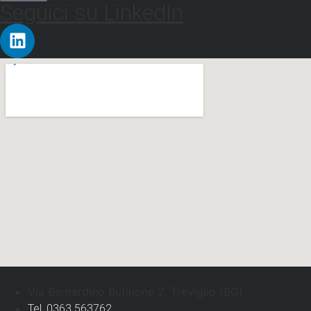
Seguici su LinkedIn
Via Bernardino Butinone 2, Treviglio (BG)
Tel. 0363 563762