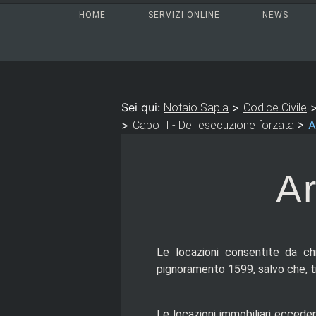
HOME
SERVIZI ONLINE
NEWS
Sei qui:
>
Notaio Sapia
Codice Civile
>
>
A
Capo II - Dell'esecuzione forzata
Ar
Le locazioni consentite da chi
pignoramento 1599, salvo che, tr
Le locazioni immobiliari eccede