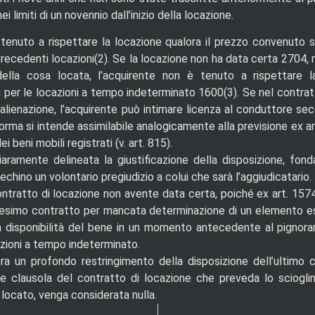
ei limiti di un novennio dall’inizio della locazione.
tenuto a rispettare la locazione qualora il prezzo convenuto si
recedenti locazioni(2).
Se la locazione non ha data certa 2704,
ella cosa locata, l’acquirente non è tenuto a rispettare 
a per le locazioni a tempo indeterminato 1600(3).
Se nel contrat
 alienazione, l’acquirente può intimare licenza al conduttore seco
orma si intende assimilabile analogicamente alla previsione ex a
i beni mobili registrati (v. art. 815).
iaramente delineata la giustificazione della disposizione, fond
echino un volontario pregiudizio a colui che sarà l’aggiudicatario.
ontratto di locazione non avente data certa, poiché ex art. 157
edesimo contratto per mancata determinazione di un elemento ess
a disponibilità del bene in un momento antecedente al pignora
cazioni a tempo indeterminato.
era un profondo restringimento della disposizione dell’ultimo
le clausola del contratto di locazione che preveda lo sciogl
 locato, venga considerata nulla.