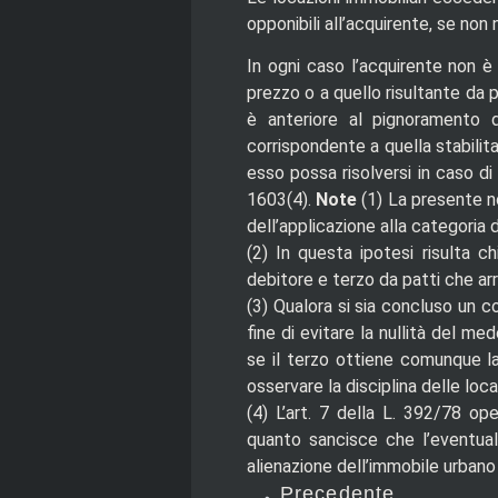
opponibili all’acquirente, se non n
In ogni caso l’acquirente non è 
prezzo o a quello risultante da p
è anteriore al pignoramento d
corrispondente a quella stabilit
esso possa risolversi in caso di
1603(4).
Note
(1)
La presente n
dell’applicazione alla categoria de
(2)
In questa ipotesi risulta ch
debitore e terzo da patti che arr
(3)
Qualora si sia concluso un c
fine di evitare la nullità del m
se il terzo ottiene comunque l
osservare la disciplina delle lo
(4)
L’art. 7 della L. 392/78 op
quanto sancisce che l’eventua
alienazione dell’immobile urbano
Precedente