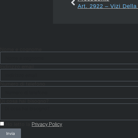
Art. 2922 – Vizi Dell
Nome e cognome
Indirizzo email
Numero di telefono
Di cosa hai bisogno?
Ho letto la
Privacy Policy
Invia