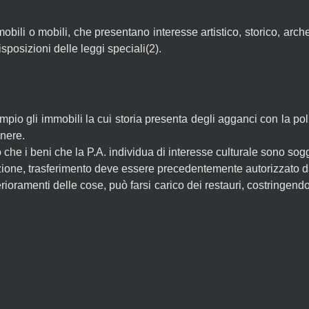
mobili o mobili, che presentano interesse artistico, storico, arch
posizioni delle leggi speciali(2).
o gli immobili la cui storia presenta degli agganci con la politic
enere.
 che i beni che la P.A. individua di interesse culturale sono sogge
zione, trasferimento deve essere precedentemente autorizzato d
rioramenti delle cose, può farsi carico dei restauri, costringendo i