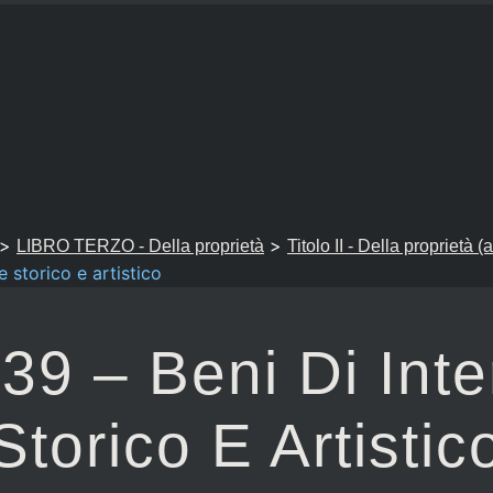
>
>
LIBRO TERZO - Della proprietà
Titolo II - Della proprietà (
e storico e artistico
839 – Beni Di Int
Storico E Artistic