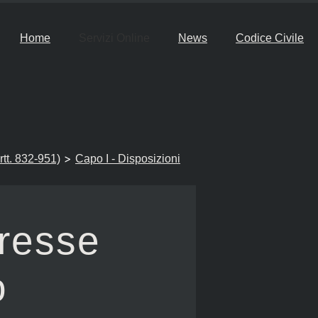
Home
Servizi Online
News
Codice Civile
>
artt. 832-951)
Capo I - Disposizioni
eresse
o