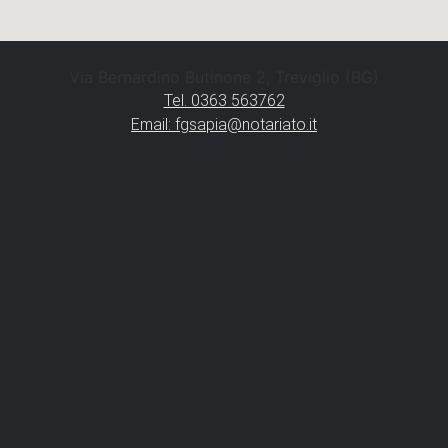
Via Bernardino Butinone 2, Treviglio (BG)
Tel. 0363 563762
Email: fgsapia@notariato.it