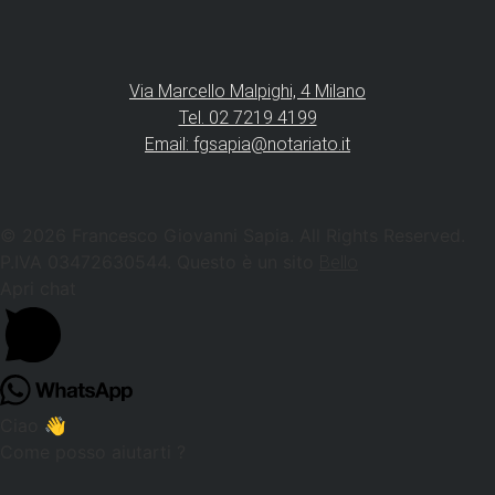
Via Marcello Malpighi, 4 Milano
Tel. 02 7219 4199
Email: fgsapia@notariato.it
© 2026 Francesco Giovanni Sapia. All Rights Reserved.
P.IVA 03472630544. Questo è un sito
Bello
Apri chat
Ciao 👋
Come posso aiutarti ?