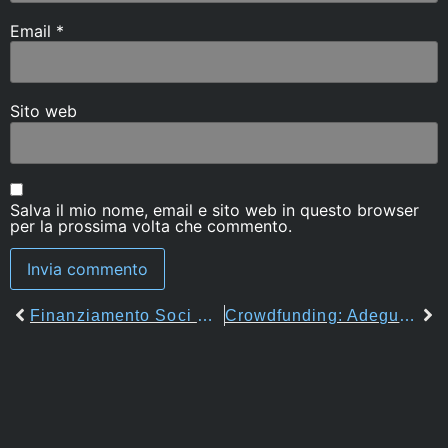
Email
*
Sito web
Salva il mio nome, email e sito web in questo browser
per la prossima volta che commento.
Finanziamento Soci E Requisiti Dell’enunciazione: È Necessario Che Le Circostanze Enunciate Siano Idonee Di Per Sè Stesse, E Quindi Senza Necessità Di Ricorrere Ad Elementi Non Contenuti Nell’atto, A Dare Certezza Di Quel Rapporto Giuridico.
Crowdfunding: Adeguamento Della Normativa Nazionale Alle Disposizioni Del Regolamento (UE) 2020/1503