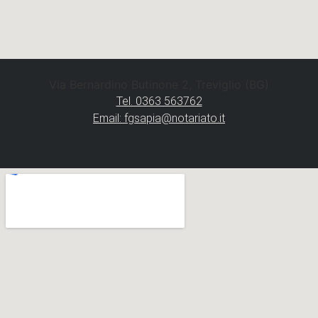
Via Bernardino Butinone 2, Treviglio (BG)
Tel. 0363 563762
Email: fgsapia@notariato.it