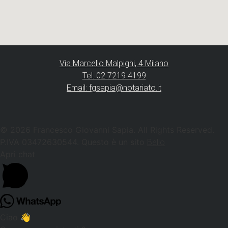
Via Marcello Malpighi, 4 Milano
Tel. 02 7219 4199
Email: fgsapia@notariato.it
© 2026 Francesco Giovanni Sapia. All Rights Reserved.
P.IVA 03472630544. Questo è un sito
Bello
Apri chat
Ciao 👋