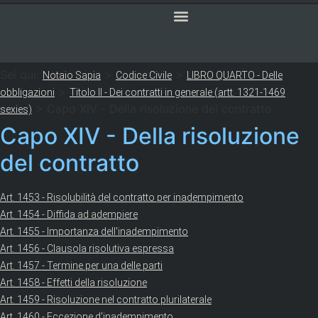
Codice Civile
SERVIZI ONLINE
CODICE CIVILE
Consulta qui tutti gli articoli del codice civile italiano.
Sei qui:
>
>
Notaio Sapia
Codice Civile
LIBRO QUARTO - Delle
>
obbligazioni
Titolo II - Dei contratti in generale (artt. 1321-1469
>
Capo XIV - Della risoluzione del contratto
sexies)
Capo XIV - Della risoluzione
del contratto
Art. 1453 - Risolubilità del contratto per inadempimento
Art. 1454 - Diffida ad adempiere
Art. 1455 - Importanza dell'inadempimento
Art. 1456 - Clausola risolutiva espressa
Art. 1457 - Termine per una delle parti
Art. 1458 - Effetti della risoluzione
Art. 1459 - Risoluzione nel contratto plurilaterale
Art. 1460 - Eccezione d'inadempimento