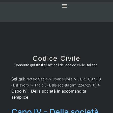
SERVIZI ONLINE
CODICE CIVILE
Codice Civile
Consulta qui tutti gli articoli del codice civile italiano.
Sei qui:
>
>
Notaio Sapia
Codice Civile
LIBRO QUINTO
>
>
- Del lavoro
Titolo V - Delle società (artt. 2247-2510)
Capo IV - Della società in accomandita
semplice
Capo IV - Della società