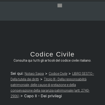
SERVIZI ONLINE
CODICE CIVILE
Codice Civile
Consulta qui tutti gli articoli del codice civile italiano.
Sei qui:
>
>
Notaio Sapia
Codice Civile
LIBRO SESTO -
>
Della tutela dei diritti
Titolo III - Della responsabilità
patrimoniale, delle cause di prelazione e della
conservazione della garanzia patrimoniale (artt. 2740-
>
Capo II - Dei privilegi
2906)